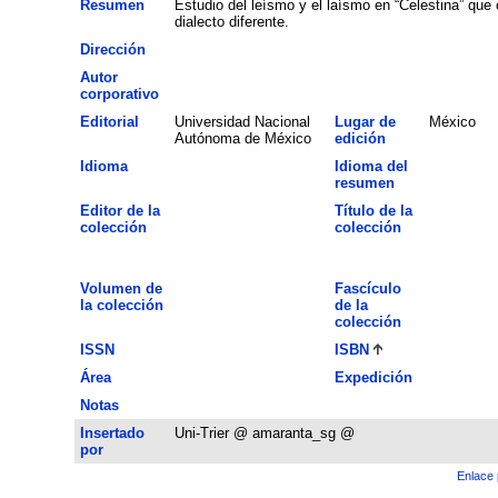
Resumen
Estudio del leísmo y el laísmo en “Celestina” que
dialecto diferente.
Dirección
Autor
corporativo
Editorial
Universidad Nacional
Lugar de
México
Autónoma de México
edición
Idioma
Idioma del
resumen
Editor de la
Título de la
colección
colección
Volumen de
Fascículo
la colección
de la
colección
ISSN
ISBN
Área
Expedición
Notas
Insertado
Uni-Trier @ amaranta_sg @
por
Enlace 