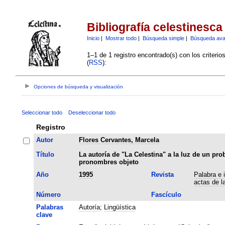
Bibliografía celestinesca
Inicio
|
Mostrar todo
|
Búsqueda simple
|
Búsqueda av
1–1 de 1 registro encontrado(s) con los criteri
(
RSS
):
Opciones de búsqueda y visualización
Seleccionar todo
Deseleccionar todo
Registro
Autor
Flores Cervantes, Marcela
Título
La autoría de "La Celestina" a la luz de un pro
pronombres objeto
Año
1995
Revista
Palabra e 
actas de l
Número
Fascículo
Palabras
Autoría
;
Lingüística
clave