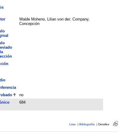
is
tor
Walde Moheno, Lilian von der; Company,
Concepción
ulo
ginal
ulo
eviado
la
ección
ición
dio
ferencia
robado
no
único
684
Lista
|
Bibliografía
|
Detalles