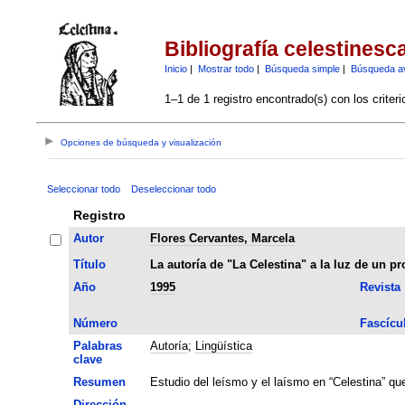
Bibliografía celestinesc
Inicio
|
Mostrar todo
|
Búsqueda simple
|
Búsqueda a
1–1 de 1 registro encontrado(s) con los criter
Opciones de búsqueda y visualización
Seleccionar todo
Deseleccionar todo
Registro
Autor
Flores Cervantes, Marcela
Título
La autoría de "La Celestina" a la luz de un p
Año
1995
Revista
Número
Fascícu
Palabras
Autoría
;
Lingüística
clave
Resumen
Estudio del leísmo y el laísmo en “Celestina” qu
Dirección