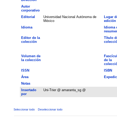
Autor
corporativo
Editorial
Universidad Nacional Autónoma de
Lugar d
México
edición
Idioma
Idioma 
resume
Editor de la
Título d
colección
colecci
Volumen de
Fascícu
la colección
de la
colecci
ISSN
ISBN
Área
Expedic
Notas
Insertado
Uni-Trier @ amaranta_sg @
por
Seleccionar todo
Deseleccionar todo