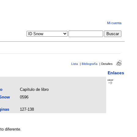
Mi cuenta
Lista
|
Bibliografía
|
Detalles
Enlaces
po
Capítulo de libro
 Snow
0596
ginas
127-138
o diferente.