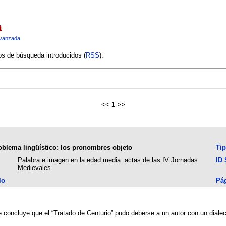
a
vanzada
ios de búsqueda introducidos (
RSS
):
<<
1
>>
roblema lingüístico: los pronombres objeto
Ti
Palabra e imagen en la edad media: actas de las IV Jornadas
ID
Medievales
lo
Pá
e concluye que el “Tratado de Centurio” pudo deberse a un autor con un dialect