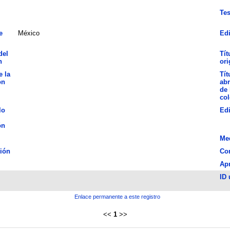
Tes
e
México
Edi
del
Tít
n
ori
e la
Tít
ón
abr
de 
col
lo
Ed
ón
Me
ión
Con
Ap
ID 
Enlace permanente a este registro
<<
1
>>