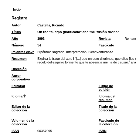
Inicio
Registro
Autor
Castells, Ricardo
Título
On the "cuerpo glorificado" and the "visión divina"
Año
1993
Revista
Romanc
Número
34
Fascículo
Palabras clave
Hipérbole sagrada
;
Interpretación
;
Bienaventuranza
Resumen
Explica la frase del auto I “[...] que en esto diferimos, que ellos [
recelo del esquivo tormento que tu absencia me ha de causar,” a l
Dirección
Autor
corporativo
Editorial
Lugar de
edición
Idioma
Idioma del
resumen
Editor de la
Título de la
colección
colección
Volumen de la
Fascículo de
colección
la colección
ISSN
00357995
ISBN