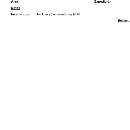
Área
Expedición
Notas
Insertado por
Uni-Trier @ amaranta_sg @ 40
Enlace p