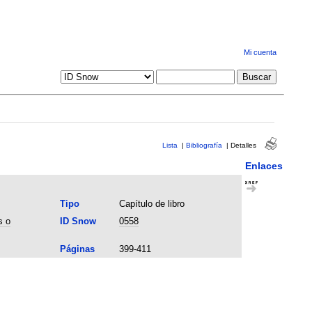
Mi cuenta
Lista
|
Bibliografía
|
Detalles
Enlaces
Tipo
Capítulo de libro
s o
ID Snow
0558
Páginas
399-411