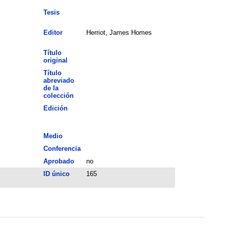
Tesis
Editor
Herriot, James Homes
Título
original
Título
abreviado
de la
colección
Edición
Medio
Conferencia
Aprobado
no
ID único
165