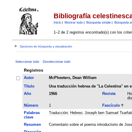
Bibliografía celestinesc
Inicio
|
Mostrar todo
|
Búsqueda simple
|
Búsqueda a
1–2 de 2 registros encontrado(s) con los crite
Opciones de búsqueda y visualización
Seleccionar todo
Deseleccionar todo
Registros
Autor
McPheeters, Dean William
Título
Una traducción hebrea de "La Celestina" en e
Año
1966
Revista
Ho
di
Número
1
Fascículo
Palabras
Traducción
;
Hebreo
;
Joseph ben Samuel Tsarfat
clave
Resumen
Comentario sobre el poema introductorio de Josep
Dirección