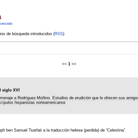
a
vanzada
rios de búsqueda introducidos (
RSS
):
<<
1
>>
l siglo XVI
menaje a Rodríguez-Moñino. Estudios de erudición que le ofrecen sus amigo
scípulos hispanistas norteamericanos
i
h ben Samuel Tsarfati a la traducción hebrea (perdida) de “Celestina”.