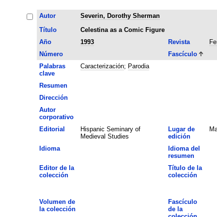
Autor
Severin, Dorothy Sherman
Título
Celestina as a Comic Figure
Año
1993
Revista
Fe
Número
Fascículo
Palabras
Caracterización
;
Parodia
clave
Resumen
Dirección
Autor
corporativo
Editorial
Hispanic Seminary of
Lugar de
Ma
Medieval Studies
edición
Idioma
Idioma del
resumen
Editor de la
Título de la
colección
colección
Volumen de
Fascículo
la colección
de la
colección