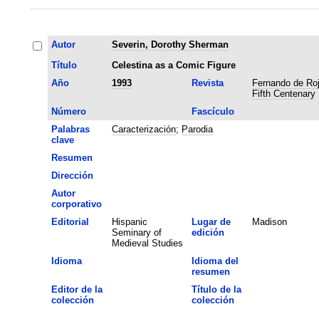
Autor
Severin, Dorothy Sherman
Título
Celestina as a Comic Figure
Año
1993
Revista
Fernando de Roj
Fifth Centenary
Número
Fascículo
Palabras
Caracterización
;
Parodia
clave
Resumen
Dirección
Autor
corporativo
Editorial
Hispanic
Lugar de
Madison
Seminary of
edición
Medieval Studies
Idioma
Idioma del
resumen
Editor de la
Título de la
colección
colección