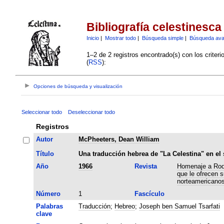
Bibliografía celestinesca
Inicio
|
Mostrar todo
|
Búsqueda simple
|
Búsqueda av
1–2 de 2 registros encontrado(s) con los criter
(
RSS
):
Opciones de búsqueda y visualización
Seleccionar todo
Deseleccionar todo
Registros
Autor
McPheeters, Dean William
Título
Una traducción hebrea de "La Celestina" en el 
Año
1966
Revista
Homenaje a Rodr
que le ofrecen 
norteamericano
Número
1
Fascículo
Palabras
Traducción
;
Hebreo
;
Joseph ben Samuel Tsarfati
clave