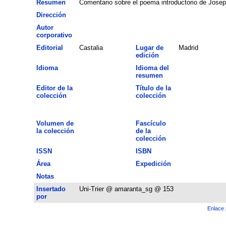
Resumen
Comentario sobre el poema introductorio de Joseph
Dirección
Autor
corporativo
Editorial
Castalia
Lugar de
Madrid
edición
Idioma
Idioma del
resumen
Editor de la
Título de la
colección
colección
Volumen de
Fascículo
la colección
de la
colección
ISSN
ISBN
Área
Expedición
Notas
Insertado
Uni-Trier @ amaranta_sg @ 153
por
Enlace 