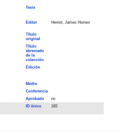
Tesis
Editor
Herriot, James Homes
Título
original
Título
abreviado
de la
colección
Edición
Medio
Conferencia
Aprobado
no
ID único
165