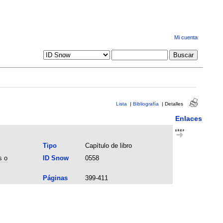
Mi cuenta
Lista
|
Bibliografía
|
Detalles
Enlaces
Tipo
Capítulo de libro
s o
ID Snow
0558
Páginas
399-411