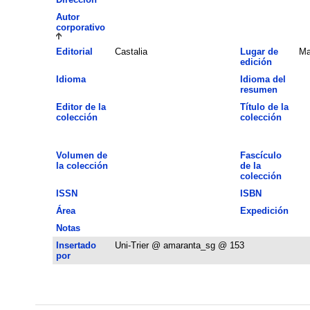
Autor
corporativo
Editorial
Castalia
Lugar de
Ma
edición
Idioma
Idioma del
resumen
Editor de la
Título de la
colección
colección
Volumen de
Fascículo
la colección
de la
colección
ISSN
ISBN
Área
Expedición
Notas
Insertado
Uni-Trier @ amaranta_sg @ 153
por