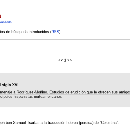
a
vanzada
rios de búsqueda introducidos (
RSS
):
<<
1
>>
l siglo XVI
menaje a Rodríguez-Moñino. Estudios de erudición que le ofrecen sus amigo
scípulos hispanistas norteamericanos
i
h ben Samuel Tsarfati a la traducción hebrea (perdida) de “Celestina”.