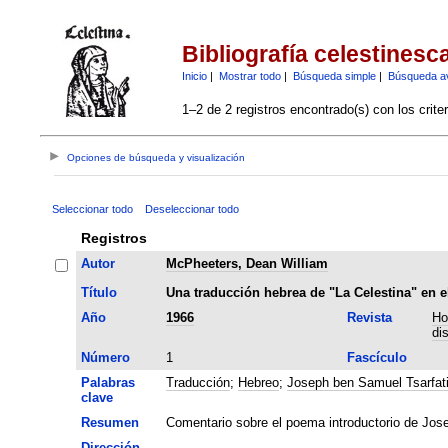
Bibliografía celestinesc
Inicio
|
Mostrar todo
|
Búsqueda simple
|
Búsqueda a
1–2 de 2 registros encontrado(s) con los crite
Opciones de búsqueda y visualización
Seleccionar todo
Deseleccionar todo
Registros
Autor
McPheeters, Dean William
Título
Una traducción hebrea de "La Celestina" en e
Año
1966
Revista
Ho
di
Número
1
Fascículo
Palabras
Traducción
;
Hebreo
;
Joseph ben Samuel Tsarfat
clave
Resumen
Comentario sobre el poema introductorio de Josep
Dirección