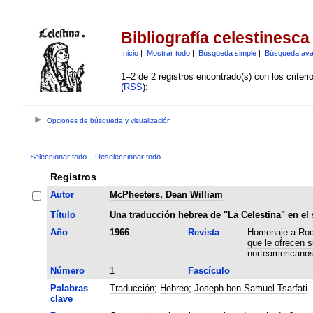
Bibliografía celestinesca
Inicio
|
Mostrar todo
|
Búsqueda simple
|
Búsqueda av
1–2 de 2 registros encontrado(s) con los criter
(
RSS
):
Opciones de búsqueda y visualización
Seleccionar todo
Deseleccionar todo
Registros
Autor
McPheeters, Dean William
Título
Una traducción hebrea de "La Celestina" en el 
Año
1966
Revista
Homenaje a Rodr
que le ofrecen 
norteamericano
Número
1
Fascículo
Palabras
Traducción
;
Hebreo
;
Joseph ben Samuel Tsarfati
clave