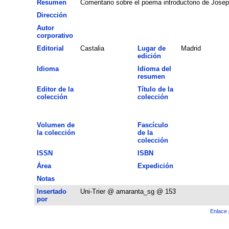
Resumen
Comentario sobre el poema introductorio de Joseph
Dirección
Autor
corporativo
Editorial
Castalia
Lugar de
Madrid
edición
Idioma
Idioma del
resumen
Editor de la
Título de la
colección
colección
Volumen de
Fascículo
la colección
de la
colección
ISSN
ISBN
Área
Expedición
Notas
Insertado
Uni-Trier @ amaranta_sg @ 153
por
Enlace 