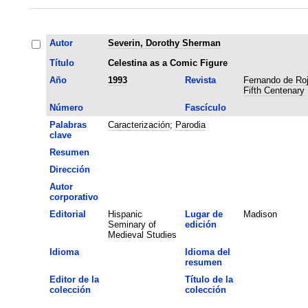
Autor
Severin, Dorothy Sherman
Título
Celestina as a Comic Figure
Año
1993
Revista
Fernando de Roj
Fifth Centenary
Número
Fascículo
Palabras
Caracterización
;
Parodia
clave
Resumen
Dirección
Autor
corporativo
Editorial
Hispanic
Lugar de
Madison
Seminary of
edición
Medieval Studies
Idioma
Idioma del
resumen
Editor de la
Título de la
colección
colección