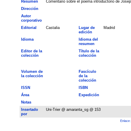
Resumen
Comentario sobre el poema introductorio de Joseph
Dirección
Autor
corporativo
Editorial
Castalia
Lugar de
Madrid
edición
Idioma
Idioma del
resumen
Editor de la
Título de la
colección
colección
Volumen de
Fascículo
la colección
de la
colección
ISSN
ISBN
Área
Expedición
Notas
Insertado
Uni-Trier @ amaranta_sg @ 153
por
Enlace 