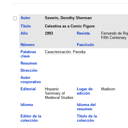
Autor
Severin, Dorothy Sherman
Título
Celestina as a Comic Figure
Año
1993
Revista
Fernando de Roj
Fifth Centenary
Número
Fascículo
Palabras
Caracterización
;
Parodia
clave
Resumen
Dirección
Autor
corporativo
Editorial
Hispanic
Lugar de
Madison
Seminary of
edición
Medieval Studies
Idioma
Idioma del
resumen
Editor de la
Título de la
colección
colección