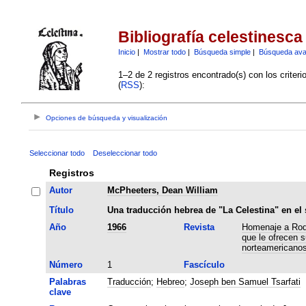
Bibliografía celestinesca
Inicio
|
Mostrar todo
|
Búsqueda simple
|
Búsqueda av
1–2 de 2 registros encontrado(s) con los criter
(
RSS
):
Opciones de búsqueda y visualización
Seleccionar todo
Deseleccionar todo
Registros
Autor
McPheeters, Dean William
Título
Una traducción hebrea de "La Celestina" en el 
Año
1966
Revista
Homenaje a Rodr
que le ofrecen 
norteamericano
Número
1
Fascículo
Palabras
Traducción
;
Hebreo
;
Joseph ben Samuel Tsarfati
clave