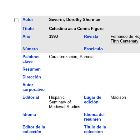
Autor
Severin, Dorothy Sherman
Título
Celestina as a Comic Figure
Año
1993
Revista
Fernando de Roj
Fifth Centenary
Número
Fascículo
Palabras
Caracterización
;
Parodia
clave
Resumen
Dirección
Autor
corporativo
Editorial
Hispanic
Lugar de
Madison
Seminary of
edición
Medieval Studies
Idioma
Idioma del
resumen
Editor de la
Título de la
colección
colección