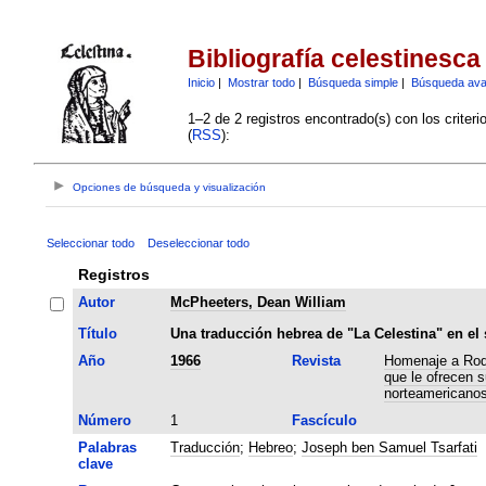
Bibliografía celestinesca
Inicio
|
Mostrar todo
|
Búsqueda simple
|
Búsqueda av
1–2 de 2 registros encontrado(s) con los criter
(
RSS
):
Opciones de búsqueda y visualización
Seleccionar todo
Deseleccionar todo
Registros
Autor
McPheeters, Dean William
Título
Una traducción hebrea de "La Celestina" en el 
Año
1966
Revista
Homenaje a Rodr
que le ofrecen 
norteamericano
Número
1
Fascículo
Palabras
Traducción
;
Hebreo
;
Joseph ben Samuel Tsarfati
clave