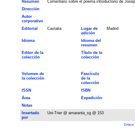
Resumen
Comentario sobre el poema introductorio de Joseph
Dirección
Autor
corporativo
Editorial
Castalia
Lugar de
Madrid
edición
Idioma
Idioma del
resumen
Editor de la
Título de la
colección
colección
Volumen de
Fascículo
la colección
de la
colección
ISSN
ISBN
Área
Expedición
Notas
Insertado
Uni-Trier @ amaranta_sg @ 153
por
Enlace 