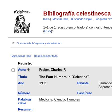
Bibliografía celestinesca
Inicio
|
Mostrar todo
|
Búsqueda simple
|
Búsqueda av
1–1 de 1 registro encontrado(s) con los criteri
(
RSS
):
Opciones de búsqueda y visualización
Seleccionar todo
Deseleccionar todo
Registro
Autor
Fraker, Charles F.
Título
The Four Humors in "Celestina"
Año
1993
Revista
Fernando
Approachi
Número
Fascículo
Palabras
Medicina
;
Ciencia
;
Humores
clave
Resumen