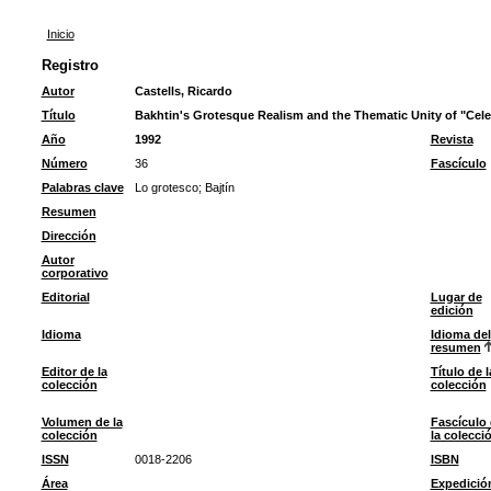
Inicio
Registro
Autor
Castells, Ricardo
Título
Bakhtin's Grotesque Realism and the Thematic Unity of "Celes
Año
1992
Revista
Número
36
Fascículo
Palabras clave
Lo grotesco
;
Bajtín
Resumen
Dirección
Autor
corporativo
Editorial
Lugar de
edición
Idioma
Idioma del
resumen
Editor de la
Título de l
colección
colección
Volumen de la
Fascículo
colección
la colecci
ISSN
0018-2206
ISBN
Área
Expedició