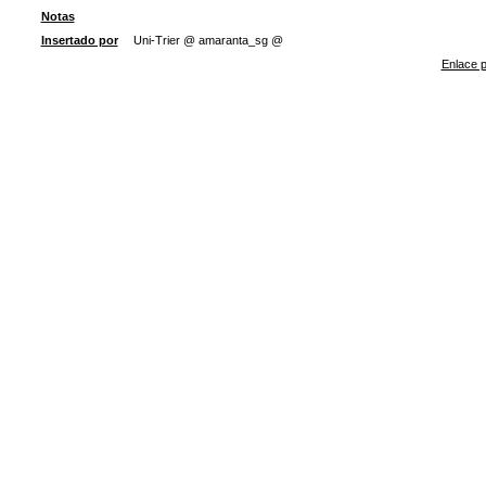
Notas
Insertado por
Uni-Trier @ amaranta_sg @
Enlace p