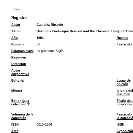
Inicio
Registro
Autor
Castells, Ricardo
Título
Bakhtin's Grotesque Realism and the Thematic Unity of "Celes
Año
1992
Revista
Número
36
Fascículo
Palabras clave
Lo grotesco
;
Bajtín
Resumen
Dirección
Autor
corporativo
Editorial
Lugar de
edición
Idioma
Idioma del
resumen
Editor de la
Título de l
colección
colección
Volumen de la
Fascículo
colección
la colecci
ISSN
0018-2206
ISBN
Área
Expedició