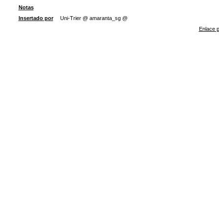
Notas
Insertado por
Uni-Trier @ amaranta_sg @
Enlace p