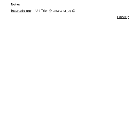
Notas
Insertado por
Uni-Trier @ amaranta_sg @
Enlace p