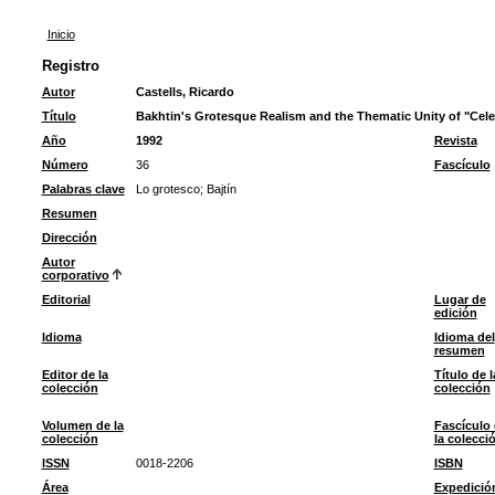
Inicio
Registro
Autor
Castells, Ricardo
Título
Bakhtin's Grotesque Realism and the Thematic Unity of "Celes
Año
1992
Revista
Número
36
Fascículo
Palabras clave
Lo grotesco
;
Bajtín
Resumen
Dirección
Autor
corporativo
Editorial
Lugar de
edición
Idioma
Idioma del
resumen
Editor de la
Título de l
colección
colección
Volumen de la
Fascículo
colección
la colecci
ISSN
0018-2206
ISBN
Área
Expedició