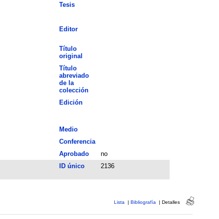
Tesis
Editor
Título
original
Título
abreviado
de la
colección
Edición
Medio
Conferencia
Aprobado
no
ID único
2136
Lista
|
Bibliografía
|
Detalles