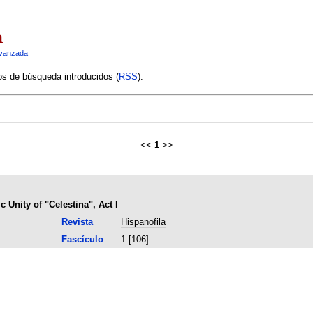
a
vanzada
ios de búsqueda introducidos (
RSS
):
<<
1
>>
Unity of "Celestina", Act I
Revista
Hispanofila
Fascículo
1 [106]