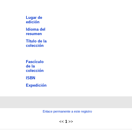
Lugar de
edición
Idioma del
resumen
Título de la
colección
Fascículo
de la
colección
ISBN
Expedición
Enlace permanente a este registro
<<
1
>>