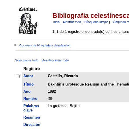
Bibliografía celestinesc
Inicio
|
Mostrar todo
|
Búsqueda simple
|
Búsqueda a
1–1 de 1 registro encontrado(s) con los criter
Opciones de búsqueda y visualización
Seleccionar todo
Deseleccionar todo
Registro
Autor
Castells, Ricardo
Título
Bakhtin's Grotesque Realism and the Thematic 
Año
1992
Número
36
Palabras
Lo grotesco
;
Bajtín
clave
Resumen
Dirección