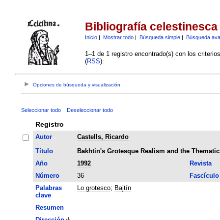
Bibliografía celestinesca
Inicio
|
Mostrar todo
|
Búsqueda simple
|
Búsqueda av
1–1 de 1 registro encontrado(s) con los criteri
(
RSS
):
Opciones de búsqueda y visualización
Seleccionar todo
Deseleccionar todo
Registro
Autor
Castells, Ricardo
Título
Bakhtin's Grotesque Realism and the Thematic U
Año
1992
Revista
Número
36
Fascículo
Palabras
Lo grotesco
;
Bajtín
clave
Resumen
Dirección