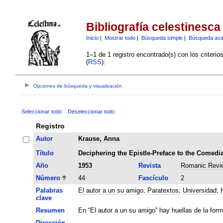
Bibliografía celestinesca
Inicio
|
Mostrar todo
|
Búsqueda simple
|
Búsqueda av
1–1 de 1 registro encontrado(s) con los criteri
(
RSS
):
Opciones de búsqueda y visualización
Seleccionar todo
Deseleccionar todo
Registro
Autor
Krause, Anna
Título
Deciphering the Epistle-Preface to the Comedia
Año
1953
Revista
Romanic Revi
Número
44
Fascículo
2
Palabras
El autor a un su amigo
;
Paratextos
;
Universidad
;
clave
Resumen
En “El autor a un su amigo” hay huellas de la form
Dirección