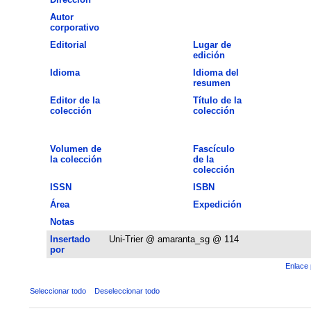
Autor
corporativo
Editorial
Lugar de
edición
Idioma
Idioma del
resumen
Editor de la
Título de la
colección
colección
Volumen de
Fascículo
la colección
de la
colección
ISSN
ISBN
Área
Expedición
Notas
Insertado
Uni-Trier @ amaranta_sg @ 114
por
Enlace 
Seleccionar todo
Deseleccionar todo