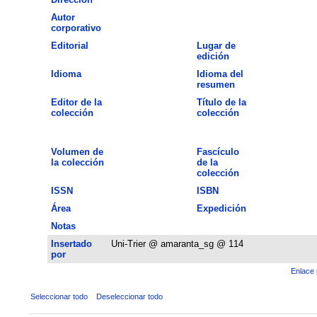
Autor
corporativo
Editorial
Lugar de
edición
Idioma
Idioma del
resumen
Editor de la
Título de la
colección
colección
Volumen de
Fascículo
la colección
de la
colección
ISSN
ISBN
Área
Expedición
Notas
Insertado
Uni-Trier @ amaranta_sg @ 114
por
Enlace 
Seleccionar todo
Deseleccionar todo