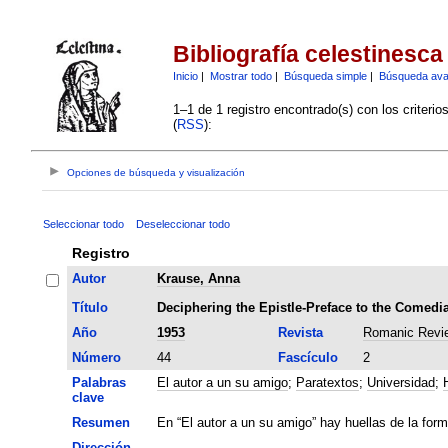
Bibliografía celestinesca
Inicio
|
Mostrar todo
|
Búsqueda simple
|
Búsqueda av
1–1 de 1 registro encontrado(s) con los criteri
(
RSS
):
Opciones de búsqueda y visualización
Seleccionar todo
Deseleccionar todo
Registro
Autor
Krause, Anna
Título
Deciphering the Epistle-Preface to the Comedia
Año
1953
Revista
Romanic Revi
Número
44
Fascículo
2
Palabras
El autor a un su amigo
;
Paratextos
;
Universidad
;
clave
Resumen
En “El autor a un su amigo” hay huellas de la form
Dirección