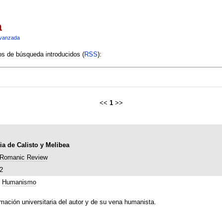
a
vanzada
ios de búsqueda introducidos (
RSS
):
<<
1
>>
ia de Calisto y Melibea
Romanic Review
2
;
Humanismo
rmación universitaria del autor y de su vena humanista.