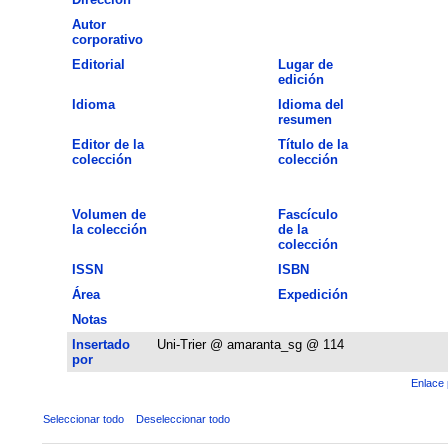
Autor
corporativo
Editorial
Lugar de
edición
Idioma
Idioma del
resumen
Editor de la
Título de la
colección
colección
Volumen de
Fascículo
la colección
de la
colección
ISSN
ISBN
Área
Expedición
Notas
Insertado
Uni-Trier @ amaranta_sg @ 114
por
Enlace 
Seleccionar todo
Deseleccionar todo