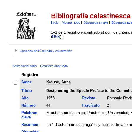
Bibliografía celestinesca
Inicio
|
Mostrar todo
|
Búsqueda simple
|
Búsqueda av
1–1 de 1 registro encontrado(s) con los criteri
(
RSS
):
Opciones de búsqueda y visualización
Seleccionar todo
Deseleccionar todo
Registro
Autor
Krause, Anna
Título
Deciphering the Epistle-Preface to the Comedia
Año
1953
Revista
Romanic Revi
Número
44
Fascículo
2
Palabras
El autor a un su amigo
;
Paratextos
;
Universidad
;
clave
Resumen
En “El autor a un su amigo” hay huellas de la form
Dirección