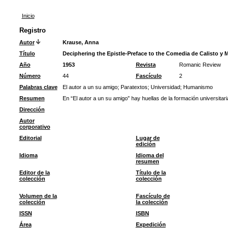
Inicio
Registro
Autor
Krause, Anna
Título
Deciphering the Epistle-Preface to the Comedia de Calisto y 
Año
1953
Revista
Romanic Review
Número
44
Fascículo
2
Palabras clave
El autor a un su amigo
;
Paratextos
;
Universidad
;
Humanismo
Resumen
En “El autor a un su amigo” hay huellas de la formación universitar
Dirección
Autor
corporativo
Editorial
Lugar de
edición
Idioma
Idioma del
resumen
Editor de la
Título de la
colección
colección
Volumen de la
Fascículo de
colección
la colección
ISSN
ISBN
Área
Expedición