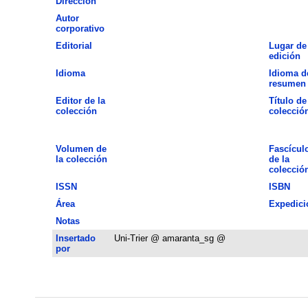
Dirección
Autor
corporativo
Editorial
Lugar de
edición
Idioma
Idioma d
resumen
Editor de la
Título de
colección
colecció
Volumen de
Fascícul
la colección
de la
colecció
ISSN
ISBN
Área
Expedici
Notas
Insertado
Uni-Trier @ amaranta_sg @
por