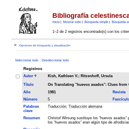
Bibliografía celestinesc
Inicio
|
Mostrar todo
|
Búsqueda simple
|
Búsqueda a
1–2 de 2 registros encontrado(s) con los crite
Opciones de búsqueda y visualización
Seleccionar todo
Deseleccionar todo
Registros
Autor
Kish, Kathleen V.
;
Ritzenhoff, Ursula
Título
On Translating "huevos asados": Clues from 
Año
1981
Revista
Número
5
Fascícul
Palabras
Traducción
;
Traducción alemana
clave
Resumen
Christof Wirsung sustituye los “huevos asados” p
los “huevos asados” eran algún tipo de afrodisía