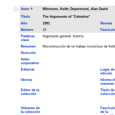
Autor
Whinnom, Keith
;
Deyermond, Alan David
Título
The Argumento of "Celestina"
Año
1991
Revista
Número
15
Fascícul
Palabras
Argumento general
;
Autoría
clave
Resumen
Reconstrucción de un trabajo inconcluso de Keit
Dirección
Autor
corporativo
Editorial
Lugar de
edición
Idioma
Idioma d
resumen
Editor de la
Título de
colección
colecció
Volumen de
Fascícul
la colección
de la