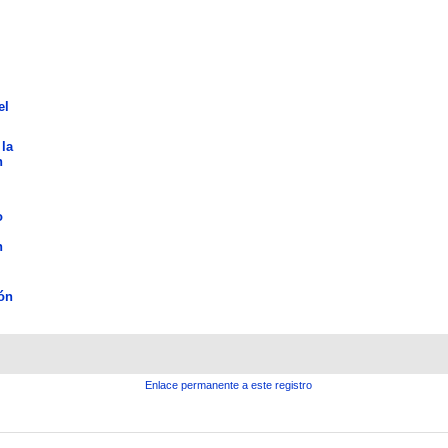
el
 la
n
o
n
ón
Enlace permanente a este registro