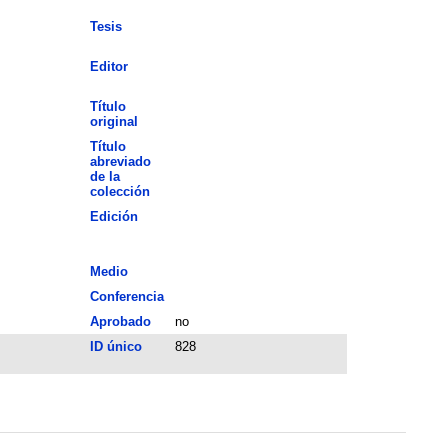
Tesis
Editor
Título
original
Título
abreviado
de la
colección
Edición
Medio
Conferencia
Aprobado
no
ID único
828