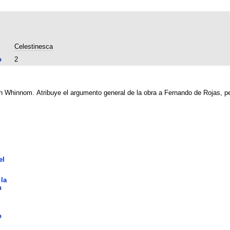
Celestinesca
o
2
h Whinnom. Atribuye el argumento general de la obra a Fernando de Rojas, p
el
 la
n
o