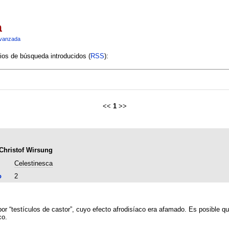
a
vanzada
rios de búsqueda introducidos (
RSS
):
<<
1
>>
Christof Wirsung
Celestinesca
o
2
or “testículos de castor”, cuyo efecto afrodisíaco era afamado. Es posible que
co.