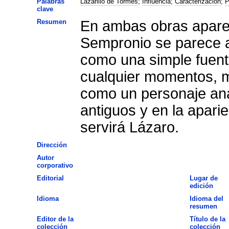
Palabras
Lazarillo de Tormes
;
Influencia
;
Caracterización
;
P
clave
Resumen
En ambas obras apare
Sempronio se parece a
como una simple fuent
cualquier momentos, 
como un personaje ana
antiguos y en la aparie
servirá Lázaro.
Dirección
Autor
corporativo
Editorial
Lugar de
edición
Idioma
Idioma del
resumen
Editor de la
Título de la
colección
colección