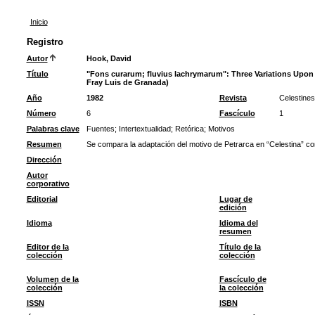
Inicio
Registro
Autor
Hook, David
Título
"Fons curarum; fluvius lachrymarum": Three Variations Upon
Fray Luis de Granada)
Año
1982
Revista
Celestine
Número
6
Fascículo
1
Palabras clave
Fuentes
;
Intertextualidad
;
Retórica
;
Motivos
Resumen
Se compara la adaptación del motivo de Petrarca en “Celestina” con
Dirección
Autor
corporativo
Editorial
Lugar de
edición
Idioma
Idioma del
resumen
Editor de la
Título de la
colección
colección
Volumen de la
Fascículo de
colección
la colección
ISSN
ISBN