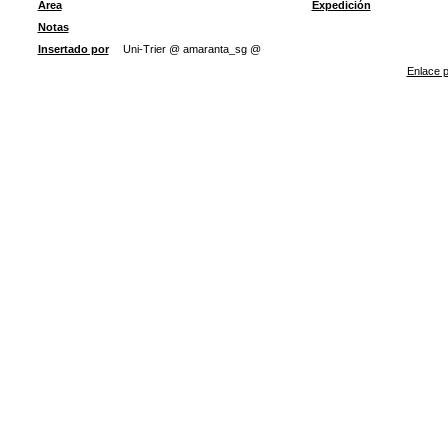
Área
Expedición
Notas
Insertado por
Uni-Trier @ amaranta_sg @
Enlace p