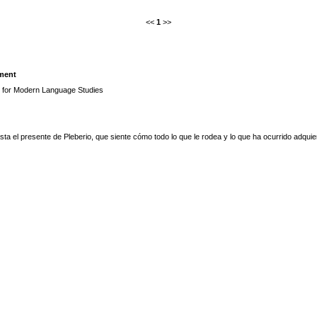
<<
1
>>
ament
for Modern Language Studies
asta el presente de Pleberio, que siente cómo todo lo que le rodea y lo que ha ocurrido adquie