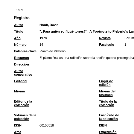
Inicio
Registro
Autor
Hook, David
Título
"¿Para quién edifiqué torres?": A Footnote to Pleberio's L
Año
1978
Revista
Forum 
Número
14
Fascículo
1
Palabras clave
Planto de Pleberio
Resumen
El planto final es una reflexión sobre la acción que se prolonga h
Dirección
Autor
corporativo
Editorial
Lugar de
edición
Idioma
Idioma del
resumen
Editor de la
Título de la
colección
colección
Volumen de la
Fascículo de
colección
la colección
ISSN
00158518
ISBN
Área
Expedición