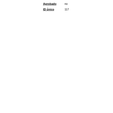
Aprobado
no
ID único
117