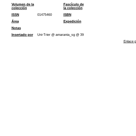
Volumen de la
Fascículo de
colección
la colección
ISSN
01475460
ISBN
Área
Expedición
Notas
Insertado por
Uni-Trier @ amaranta_sg @ 39
Enlace p