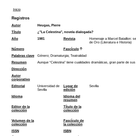
Inicio
Registros
Autor
Heugas, Pierre
Título
¿"La Celestina", novela dialogada?
Año
1981
Revista
Homenaje a Marcel Bataillon: se
de Oro (Literatura e Historia)
Número
Fascículo
Palabras clave
Género
;
Dramaturgia
;
Teatralidad
Resumen
Aunque “Celestina” tiene cualidades dramáticas, gran parte de sus t
Dirección
Autor
corporativo
Editorial
Universidad de
Lugar de
Sevilla
Sevilla
edición
Idioma
Idioma del
resumen
Editor de la
Título de la
colección
colección
Volumen de la
Fascículo de
colección
la colección
ISSN
ISBN