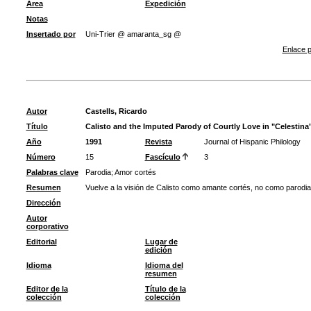
Área
Expedición
Notas
Insertado por
Uni-Trier @ amaranta_sg @
Enlace p
Autor
Castells, Ricardo
Título
Calisto and the Imputed Parody of Courtly Love in "Celestina
Año
1991
Revista
Journal of Hispanic Philology
Número
15
Fascículo
3
Palabras clave
Parodia
;
Amor cortés
Resumen
Vuelve a la visión de Calisto como amante cortés, no como parodia
Dirección
Autor
corporativo
Editorial
Lugar de
edición
Idioma
Idioma del
resumen
Editor de la
Título de la
colección
colección