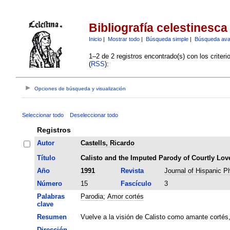
Bibliografía celestinesca
Inicio
|
Mostrar todo
|
Búsqueda simple
|
Búsqueda av
1–2 de 2 registros encontrado(s) con los criter
(
RSS
):
Opciones de búsqueda y visualización
Seleccionar todo
Deseleccionar todo
Registros
Autor
Castells, Ricardo
Título
Calisto and the Imputed Parody of Courtly Love
Año
1991
Revista
Journal of Hispanic Ph
Número
15
Fascículo
3
Palabras
Parodia
;
Amor cortés
clave
Resumen
Vuelve a la visión de Calisto como amante cortés
Dirección