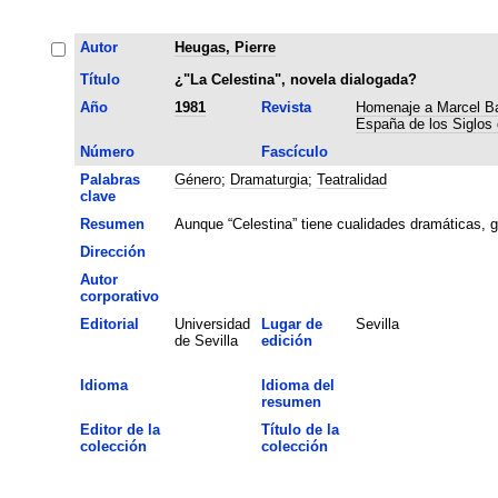
Autor
Heugas, Pierre
Título
¿"La Celestina", novela dialogada?
Año
1981
Revista
Homenaje a Marcel Bat
España de los Siglos d
Número
Fascículo
Palabras
Género
;
Dramaturgia
;
Teatralidad
clave
Resumen
Aunque “Celestina” tiene cualidades dramáticas, gr
Dirección
Autor
corporativo
Editorial
Universidad
Lugar de
Sevilla
de Sevilla
edición
Idioma
Idioma del
resumen
Editor de la
Título de la
colección
colección