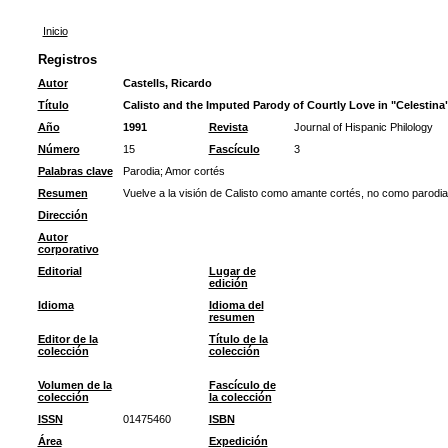
Inicio
Registros
Autor
Castells, Ricardo
Título
Calisto and the Imputed Parody of Courtly Love in "Celestina
Año
1991
Revista
Journal of Hispanic Philology
Número
15
Fascículo
3
Palabras clave
Parodia
;
Amor cortés
Resumen
Vuelve a la visión de Calisto como amante cortés, no como parodia
Dirección
Autor
corporativo
Editorial
Lugar de
edición
Idioma
Idioma del
resumen
Editor de la
Título de la
colección
colección
Volumen de la
Fascículo de
colección
la colección
ISSN
01475460
ISBN
Área
Expedición