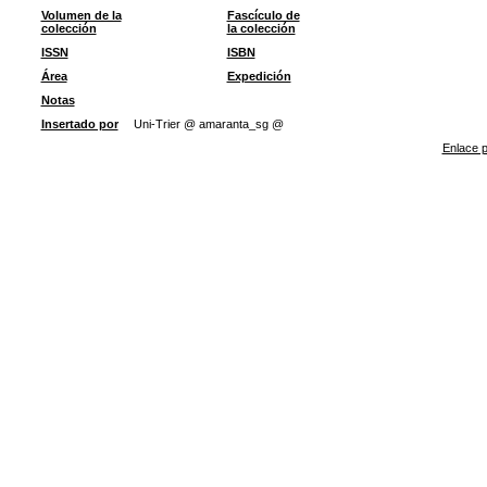
Volumen de la
Fascículo de
colección
la colección
ISSN
ISBN
Área
Expedición
Notas
Insertado por
Uni-Trier @ amaranta_sg @
Enlace p