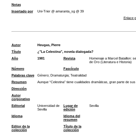
Notas
Insertado por
Uni-Trier @ amaranta_sg @ 39
Enlace p
Autor
Heugas, Pierre
Título
¿"La Celestina", novela dialogada?
Año
1981
Revista
Homenaje a Marcel Bataillon: se
de Oro (Literatura e Historia)
Número
Fascículo
Palabras clave
Género
;
Dramaturgia
;
Teatralidad
Resumen
Aunque “Celestina” tiene cualidades dramáticas, gran parte de sus t
Dirección
Autor
corporativo
Editorial
Universidad de
Lugar de
Sevilla
Sevilla
edición
Idioma
Idioma del
resumen
Editor de la
Título de la
colección
colección