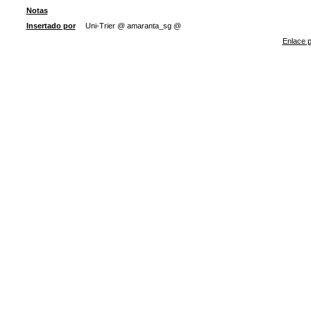
Notas
Insertado por
Uni-Trier @ amaranta_sg @
Enlace p