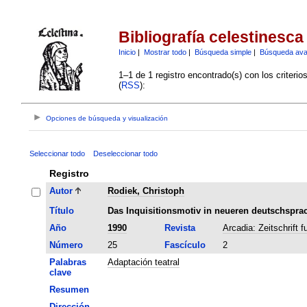
Bibliografía celestinesca
Inicio
|
Mostrar todo
|
Búsqueda simple
|
Búsqueda av
1–1 de 1 registro encontrado(s) con los criteri
(
RSS
):
Opciones de búsqueda y visualización
Seleccionar todo
Deseleccionar todo
Registro
Autor
Rodiek, Christoph
Título
Das Inquisitionsmotiv in neueren deutschspra
Año
1990
Revista
Arcadia: Zeitschrift 
Número
25
Fascículo
2
Palabras
Adaptación teatral
clave
Resumen
Dirección