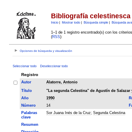
Bibliografía celestinesca
Inicio
|
Mostrar todo
|
Búsqueda simple
|
Búsqueda av
1–1 de 1 registro encontrado(s) con los criteri
(
RSS
):
Opciones de búsqueda y visualización
Seleccionar todo
Deseleccionar todo
Registro
Autor
Alatorre, Antonio
Título
"La segunda Celestina" de Agustín de Salazar y 
Año
1990
R
Número
14
F
Palabras
Sor Juana Inés de la Cruz
;
Segunda Celestina
clave
Resumen
Dirección