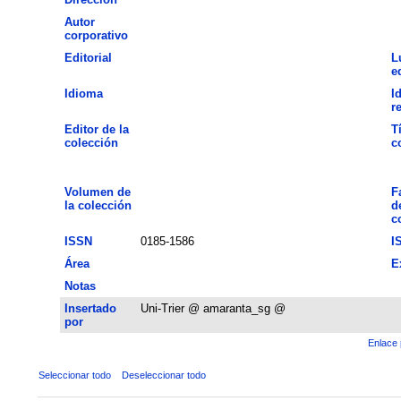
Autor
corporativo
Editorial
L
e
Idioma
I
r
Editor de la
T
colección
c
Volumen de
F
la colección
d
c
ISSN
0185-1586
I
Área
E
Notas
Insertado
Uni-Trier @ amaranta_sg @
por
Enlace 
Seleccionar todo
Deseleccionar todo