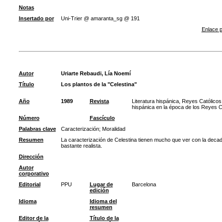
Notas
Insertado por
Uni-Trier @ amaranta_sg @ 191
Enlace p
Autor
Uriarte Rebaudi, Lía Noemí
Título
Los plantos de la "Celestina"
Año
1989
Revista
Literatura hispánica, Reyes Católicos
hispánica en la época de los Reyes C
Número
Fascículo
Palabras clave
Caracterización
;
Moralidad
Resumen
La caracterización de Celestina tienen mucho que ver con la decade
bastante realista.
Dirección
Autor
corporativo
Editorial
PPU
Lugar de
Barcelona
edición
Idioma
Idioma del
resumen
Editor de la
Título de la