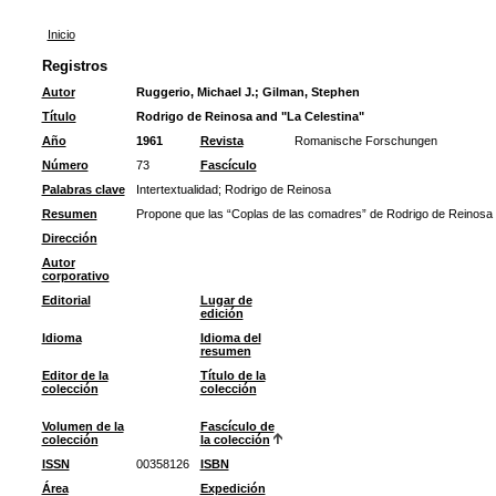
Inicio
Registros
Autor
Ruggerio, Michael J.
;
Gilman, Stephen
Título
Rodrigo de Reinosa and "La Celestina"
Año
1961
Revista
Romanische Forschungen
Número
73
Fascículo
Palabras clave
Intertextualidad
;
Rodrigo de Reinosa
Resumen
Propone que las “Coplas de las comadres” de Rodrigo de Reinosa po
Dirección
Autor
corporativo
Editorial
Lugar de
edición
Idioma
Idioma del
resumen
Editor de la
Título de la
colección
colección
Volumen de la
Fascículo de
colección
la colección
ISSN
00358126
ISBN
Área
Expedición