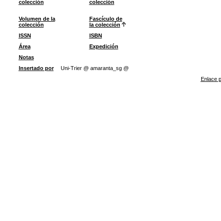
colección
colección
Volumen de la
Fascículo de
colección
la colección
ISSN
ISBN
Área
Expedición
Notas
Insertado por
Uni-Trier @ amaranta_sg @
Enlace p