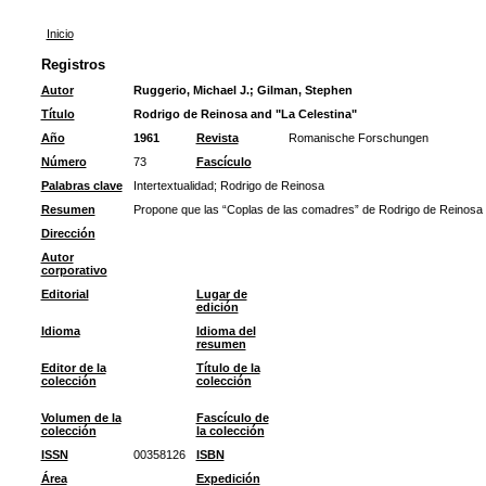
Inicio
Registros
Autor
Ruggerio, Michael J.
;
Gilman, Stephen
Título
Rodrigo de Reinosa and "La Celestina"
Año
1961
Revista
Romanische Forschungen
Número
73
Fascículo
Palabras clave
Intertextualidad
;
Rodrigo de Reinosa
Resumen
Propone que las “Coplas de las comadres” de Rodrigo de Reinosa po
Dirección
Autor
corporativo
Editorial
Lugar de
edición
Idioma
Idioma del
resumen
Editor de la
Título de la
colección
colección
Volumen de la
Fascículo de
colección
la colección
ISSN
00358126
ISBN
Área
Expedición