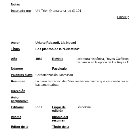
Notas
Insertado por
Uni-Trier @ amaranta_sg @ 191
Enlace p
Autor
Uriarte Rebaudi, Lía Noemí
Título
Los plantos de la "Celestina"
Año
1989
Revista
Literatura hispánica, Reyes Católicos
hispánica en la época de los Reyes C
Número
Fascículo
Palabras clave
Caracterización
;
Moralidad
Resumen
La caracterización de Celestina tienen mucho que ver con la decade
bastante realista.
Dirección
Autor
corporativo
Editorial
PPU
Lugar de
Barcelona
edición
Idioma
Idioma del
resumen
Editor de la
Título de la