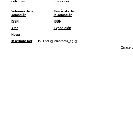
colección
colección
Volumen de la
Fascículo de
colección
la colección
ISSN
ISBN
Área
Expedición
Notas
Insertado por
Uni-Trier @ amaranta_sg @
Enlace p