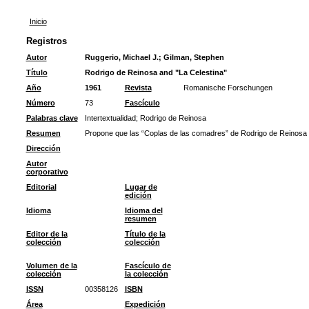
Inicio
Registros
Autor
Ruggerio, Michael J.
;
Gilman, Stephen
Título
Rodrigo de Reinosa and "La Celestina"
Año
1961
Revista
Romanische Forschungen
Número
73
Fascículo
Palabras clave
Intertextualidad
;
Rodrigo de Reinosa
Resumen
Propone que las “Coplas de las comadres” de Rodrigo de Reinosa po
Dirección
Autor
corporativo
Editorial
Lugar de
edición
Idioma
Idioma del
resumen
Editor de la
Título de la
colección
colección
Volumen de la
Fascículo de
colección
la colección
ISSN
00358126
ISBN
Área
Expedición