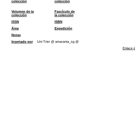
colección
colección
Volumen de la
Fascículo de
colección
la colección
ISSN
ISBN
Área
Expedición
Notas
Insertado por
Uni-Trier @ amaranta_sg @
Enlace p