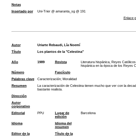
Notas
Insertado por
Uni-Trier @ amaranta_sg @ 191
Enlace p
Autor
Uriarte Rebaudi, Lía Noemí
Título
Los plantos de la "Celestina"
Año
1989
Revista
Literatura hispánica, Reyes Católicos
hispánica en la época de los Reyes C
Número
Fascículo
Palabras clave
Caracterización
;
Moralidad
Resumen
La caracterización de Celestina tienen mucho que ver con la decade
bastante realista.
Dirección
Autor
corporativo
Editorial
PPU
Lugar de
Barcelona
edición
Idioma
Idioma del
resumen
Editor de la
Título de la