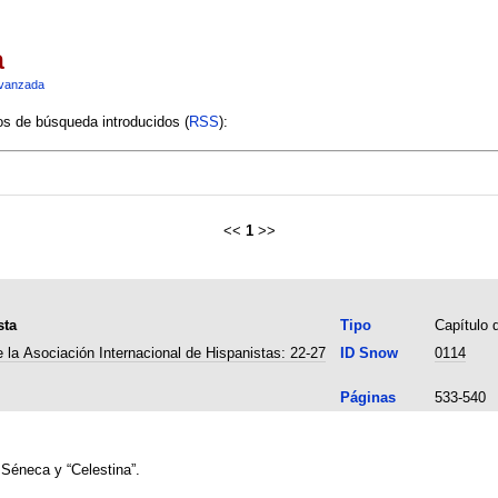
a
vanzada
ios de búsqueda introducidos (
RSS
):
<<
1
>>
sta
Tipo
Capítulo d
 la Asociación Internacional de Hispanistas: 22-27
ID Snow
0114
Páginas
533-540
 Séneca y “Celestina”.