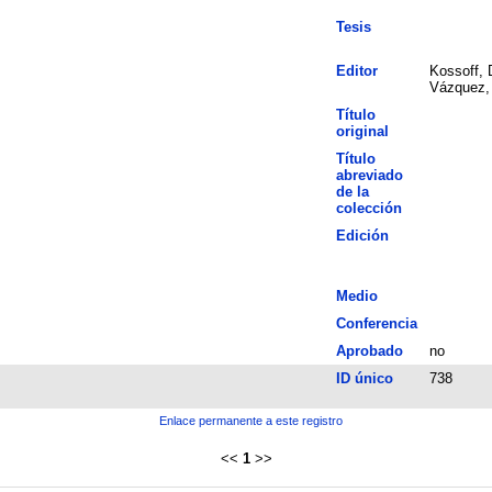
Tesis
Editor
Kossoff, 
Vázquez,
Título
original
Título
abreviado
de la
colección
Edición
Medio
Conferencia
Aprobado
no
ID único
738
Enlace permanente a este registro
<<
1
>>