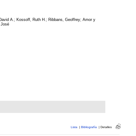
David A.; Kossoff, Ruth H.; Ribbans, Geoffrey; Amor y
 José
Lista
|
Bibliografía
|
Detalles