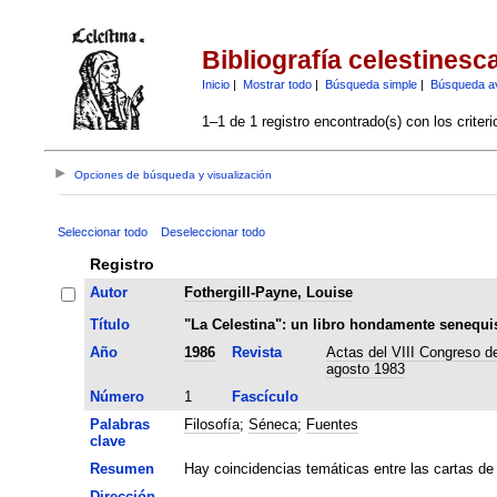
Bibliografía celestinesc
Inicio
|
Mostrar todo
|
Búsqueda simple
|
Búsqueda a
1–1 de 1 registro encontrado(s) con los criter
Opciones de búsqueda y visualización
Seleccionar todo
Deseleccionar todo
Registro
Autor
Fothergill-Payne, Louise
Título
"La Celestina": un libro hondamente senequi
Año
1986
Revista
Actas del VIII Congreso de
agosto 1983
Número
1
Fascículo
Palabras
Filosofía
;
Séneca
;
Fuentes
clave
Resumen
Hay coincidencias temáticas entre las cartas de
Dirección