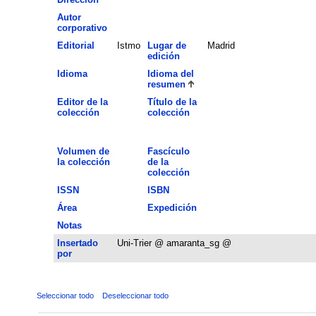
Autor
corporativo
Editorial
Istmo
Lugar de
Madrid
edición
Idioma
Idioma del
resumen
Editor de la
Título de la
colección
colección
Volumen de
Fascículo
la colección
de la
colección
ISSN
ISBN
Área
Expedición
Notas
Insertado
Uni-Trier @ amaranta_sg @
por
Seleccionar todo
Deseleccionar todo