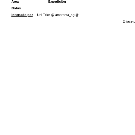
Área
Expedición
Notas
Insertado por
Uni-Trier @ amaranta_sg @
Enlace p