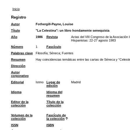
Inicio
Registro
Autor
Fothergill-Payne, Louise
Título
"La Celestina": un libro hondamente senequista
Año
1986
Revista
Actas del VIII Congreso de la Asociación I
Hispanistas: 22-27 agosto 1983
Número
1
Fascículo
Palabras clave
Filosofía
;
Séneca
;
Fuentes
Resumen
Hay coincidencias temáticas entre las cartas de Séneca y “Celesti
Dirección
Autor
corporativo
Editorial
Istmo
Lugar de
Madrid
edición
Idioma
Idioma del
resumen
Editor de la
Título de la
colección
colección
Volumen de la
Fascículo de
colección
la colección
ISSN
ISBN