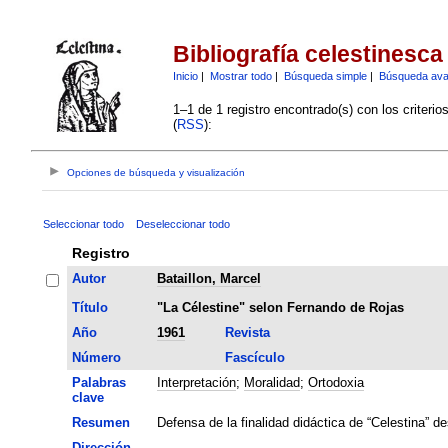
Bibliografía celestinesca
Inicio
|
Mostrar todo
|
Búsqueda simple
|
Búsqueda av
1–1 de 1 registro encontrado(s) con los criteri
(
RSS
):
Opciones de búsqueda y visualización
Seleccionar todo
Deseleccionar todo
Registro
Autor
Bataillon, Marcel
Título
"La Célestine" selon Fernando de Rojas
Año
1961
Revista
Número
Fascículo
Palabras
Interpretación
;
Moralidad
;
Ortodoxia
clave
Resumen
Defensa de la finalidad didáctica de “Celestina” de
Dirección