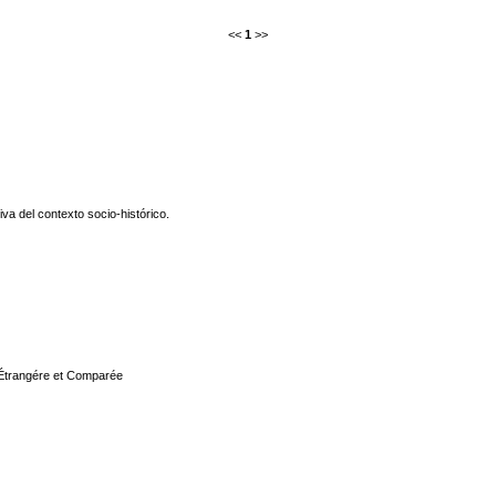
<<
1
>>
iva del contexto socio-histórico.
 Étrangére et Comparée