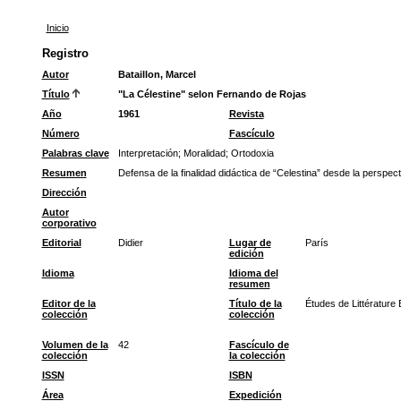
Inicio
Registro
Autor
Bataillon, Marcel
Título
"La Célestine" selon Fernando de Rojas
Año
1961
Revista
Número
Fascículo
Palabras clave
Interpretación
;
Moralidad
;
Ortodoxia
Resumen
Defensa de la finalidad didáctica de “Celestina” desde la perspect
Dirección
Autor
corporativo
Editorial
Didier
Lugar de
París
edición
Idioma
Idioma del
resumen
Editor de la
Título de la
Études de Littérature
colección
colección
Volumen de la
42
Fascículo de
colección
la colección
ISSN
ISBN
Área
Expedición