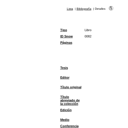
Lista
|
Bibliografía
|
Detalles
Tipo
Libro
ID Snow
0082
Páginas
Tesis
Editor
Título original
Título
abreviado de
la colección
Edición
Medio
Conferencia