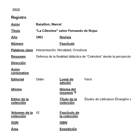
Inicio
Registro
Autor
Bataillon, Marcel
Título
"La Célestine" selon Fernando de Rojas
Año
1961
Revista
Número
Fascículo
Palabras clave
Interpretación
;
Moralidad
;
Ortodoxia
Resumen
Defensa de la finalidad didáctica de “Celestina” desde la perspectiv
Dirección
Autor
corporativo
Editorial
Didier
Lugar de
París
edición
Idioma
Idioma del
resumen
Editor de la
Título de la
Études de Littérature Étrangére
colección
colección
Volumen de la
42
Fascículo de
colección
la colección
ISSN
ISBN
Área
Expedición