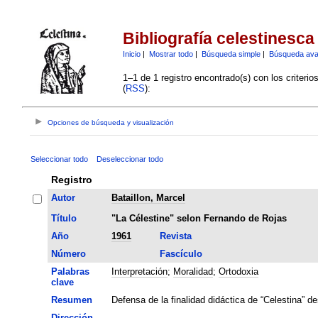
Bibliografía celestinesca
Inicio
|
Mostrar todo
|
Búsqueda simple
|
Búsqueda av
1–1 de 1 registro encontrado(s) con los criteri
(
RSS
):
Opciones de búsqueda y visualización
Seleccionar todo
Deseleccionar todo
Registro
Autor
Bataillon, Marcel
Título
"La Célestine" selon Fernando de Rojas
Año
1961
Revista
Número
Fascículo
Palabras
Interpretación
;
Moralidad
;
Ortodoxia
clave
Resumen
Defensa de la finalidad didáctica de “Celestina” de
Dirección