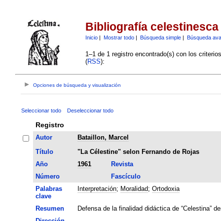
Bibliografía celestinesca
Inicio
|
Mostrar todo
|
Búsqueda simple
|
Búsqueda av
1–1 de 1 registro encontrado(s) con los criteri
(
RSS
):
Opciones de búsqueda y visualización
Seleccionar todo
Deseleccionar todo
Registro
Autor
Bataillon, Marcel
Título
"La Célestine" selon Fernando de Rojas
Año
1961
Revista
Número
Fascículo
Palabras
Interpretación
;
Moralidad
;
Ortodoxia
clave
Resumen
Defensa de la finalidad didáctica de “Celestina” de
Dirección