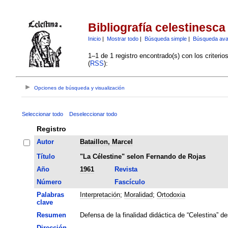
Bibliografía celestinesca
Inicio
|
Mostrar todo
|
Búsqueda simple
|
Búsqueda av
1–1 de 1 registro encontrado(s) con los criteri
(
RSS
):
Opciones de búsqueda y visualización
Seleccionar todo
Deseleccionar todo
Registro
Autor
Bataillon, Marcel
Título
"La Célestine" selon Fernando de Rojas
Año
1961
Revista
Número
Fascículo
Palabras
Interpretación
;
Moralidad
;
Ortodoxia
clave
Resumen
Defensa de la finalidad didáctica de “Celestina” de
Dirección