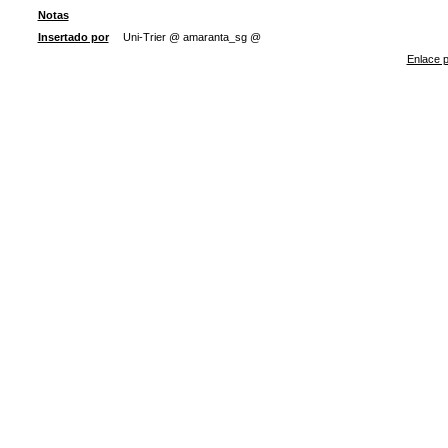
Notas
Insertado por
Uni-Trier @ amaranta_sg @
Enlace p