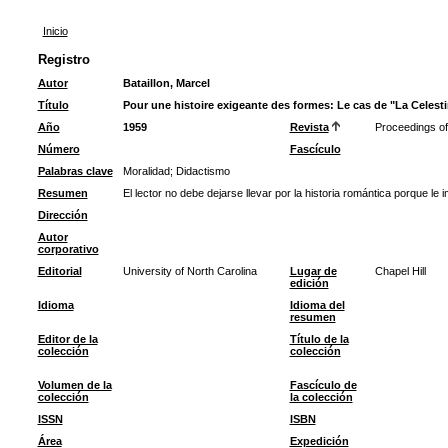
Inicio
Registro
Autor
Bataillon, Marcel
Título
Pour une histoire exigeante des formes: Le cas de "La Celest
Año
1959
Revista
Proceedings of 
Número
Fascículo
Palabras clave
Moralidad
;
Didactismo
Resumen
El lector no debe dejarse llevar por la historia romántica porque le
Dirección
Autor
corporativo
Editorial
University of North Carolina
Lugar de
Chapel Hill
edición
Idioma
Idioma del
resumen
Editor de la
Título de la
colección
colección
Volumen de la
Fascículo de
colección
la colección
ISSN
ISBN
Área
Expedición