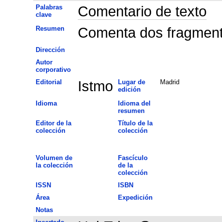
Palabras
Comentario de texto
clave
Resumen
Comenta dos fragmento
Dirección
Autor
corporativo
Editorial
Istmo
Lugar de
Madrid
edición
Idioma
Idioma del
resumen
Editor de la
Título de la
colección
colección
Volumen de
Fascículo
la colección
de la
colección
ISSN
ISBN
Área
Expedición
Notas