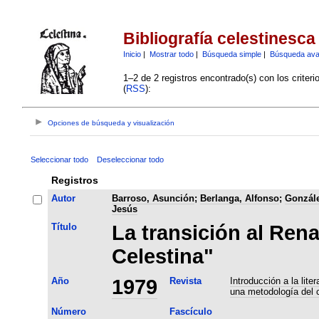
Bibliografía celestinesca
Inicio
|
Mostrar todo
|
Búsqueda simple
|
Búsqueda av
1–2 de 2 registros encontrado(s) con los criter
(
RSS
):
Opciones de búsqueda y visualización
Seleccionar todo
Deseleccionar todo
Registros
Autor
Barroso, Asunción
;
Berlanga, Alfonso
;
Gonzále
Jesús
Título
La transición al Ren
Celestina"
Año
1979
Revista
Introducción a la lite
una metodología del 
Número
Fascículo