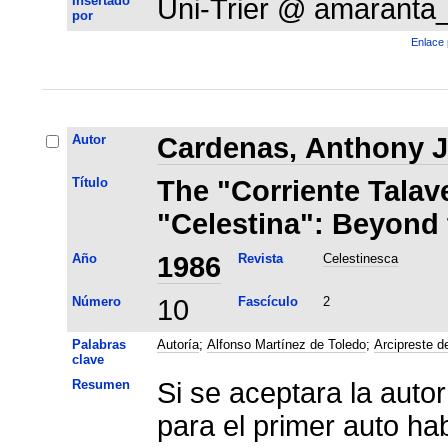
Insertado
Uni-Trier @ amaranta
por
Enlace 
Autor
Cardenas, Anthony J
Título
The "Corriente Talav
"Celestina": Beyond 
Año
1986
Revista
Celestinesca
Número
10
Fascículo
2
Palabras
Autoría
;
Alfonso Martínez de Toledo
;
Arcipreste d
clave
Resumen
Si se aceptara la auto
para el primer auto hab