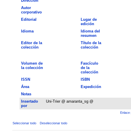
Dirección
Autor
corporativo
Editorial
Lugar de
edición
Idioma
Idioma del
resumen
Editor de la
Título de la
colección
colección
Volumen de
Fascículo
la colección
de la
colección
ISSN
ISBN
Área
Expedición
Notas
Insertado
Uni-Trier @ amaranta_sg @
por
Enlace 
Seleccionar todo
Deseleccionar todo