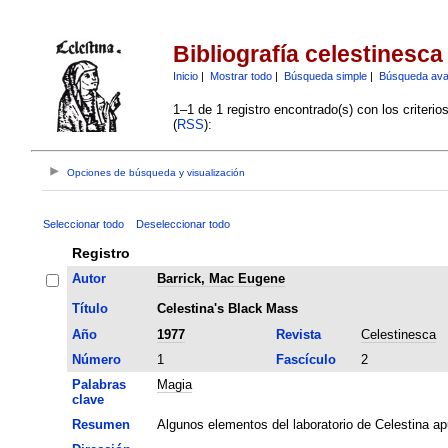
Bibliografía celestinesca
Inicio
|
Mostrar todo
|
Búsqueda simple
|
Búsqueda av
1–1 de 1 registro encontrado(s) con los criteri
(
RSS
):
Opciones de búsqueda y visualización
Seleccionar todo
Deseleccionar todo
Registro
Autor
Barrick, Mac Eugene
Título
Celestina's Black Mass
Año
1977
Revista
Celestinesca
Número
1
Fascículo
2
Palabras
Magia
clave
Resumen
Algunos elementos del laboratorio de Celestina a