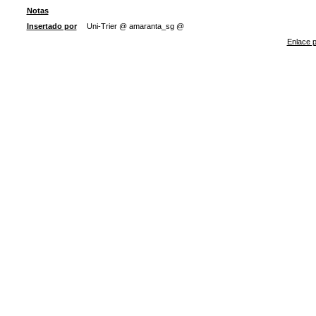
Notas
Insertado por
Uni-Trier @ amaranta_sg @
Enlace p