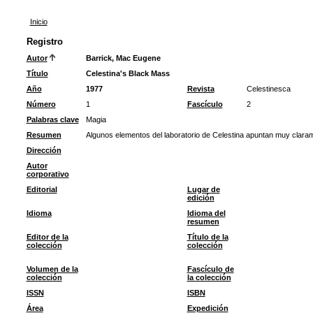
Inicio
Registro
Autor
Barrick, Mac Eugene
Título
Celestina's Black Mass
Año
1977
Revista
Celestinesca
Número
1
Fascículo
2
Palabras clave
Magia
Resumen
Algunos elementos del laboratorio de Celestina apuntan muy claram
Dirección
Autor
corporativo
Editorial
Lugar de
edición
Idioma
Idioma del
resumen
Editor de la
Título de la
colección
colección
Volumen de la
Fascículo de
colección
la colección
ISSN
ISBN
Área
Expedición