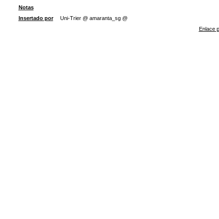
Notas
Insertado por
Uni-Trier @ amaranta_sg @
Enlace p