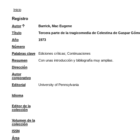
Inicio
Registro
Autor
Barrick, Mac Eugene
Título
Tercera parte de la tragicomedia de Celestina de Gaspar Góm
Año
1973
Número
Palabras clave
Ediciones críticas
;
Continuaciones
Resumen
Con unas introducción y bibliografía muy amplias.
Dirección
Autor
corporativo
Editorial
University of Pennsylvania
Idioma
Editor de la
colección
Volumen de la
colección
ISSN
Área