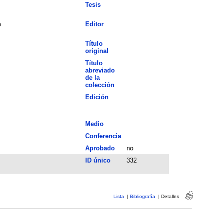
Tesis
a
Editor
Título
original
Título
abreviado
de la
colección
Edición
Medio
Conferencia
Aprobado
no
ID único
332
Lista
|
Bibliografía
|
Detalles