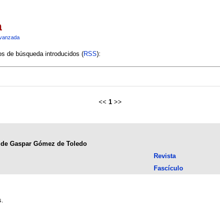
a
vanzada
ios de búsqueda introducidos (
RSS
):
<<
1
>>
na de Gaspar Gómez de Toledo
Revista
Fascículo
s.