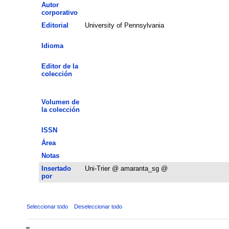
Autor
corporativo
Editorial
University of Pennsylvania
Idioma
Editor de la
colección
Volumen de
la colección
ISSN
Área
Notas
Insertado
Uni-Trier @ amaranta_sg @
por
Seleccionar todo
Deseleccionar todo