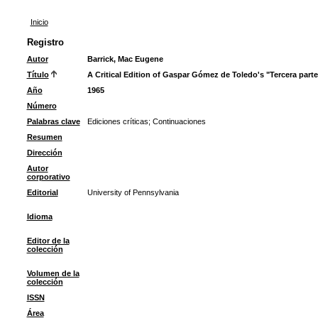
Inicio
Registro
Autor
Barrick, Mac Eugene
Título
A Critical Edition of Gaspar Gómez de Toledo's "Tercera parte
Año
1965
Número
Palabras clave
Ediciones críticas
;
Continuaciones
Resumen
Dirección
Autor
corporativo
Editorial
University of Pennsylvania
Idioma
Editor de la
colección
Volumen de la
colección
ISSN
Área