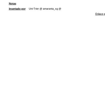
Notas
Insertado por
Uni-Trier @ amaranta_sg @
Enlace p