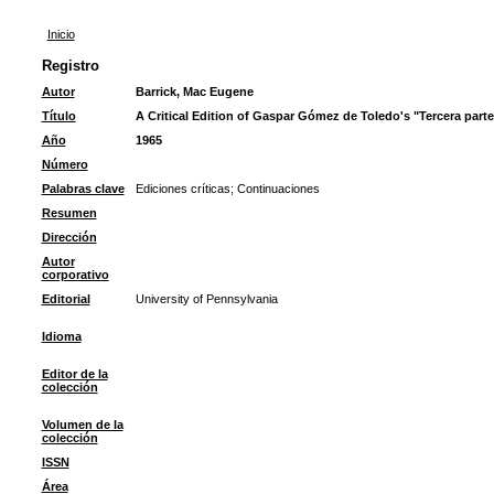
Inicio
Registro
Autor
Barrick, Mac Eugene
Título
A Critical Edition of Gaspar Gómez de Toledo's "Tercera parte
Año
1965
Número
Palabras clave
Ediciones críticas
;
Continuaciones
Resumen
Dirección
Autor
corporativo
Editorial
University of Pennsylvania
Idioma
Editor de la
colección
Volumen de la
colección
ISSN
Área