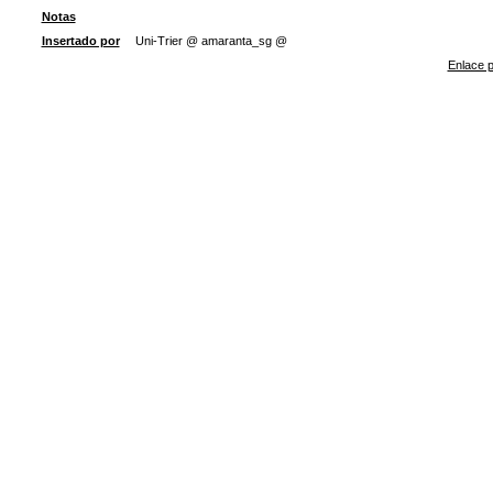
Notas
Insertado por
Uni-Trier @ amaranta_sg @
Enlace p