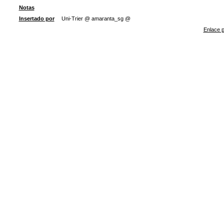
Notas
Insertado por
Uni-Trier @ amaranta_sg @
Enlace p