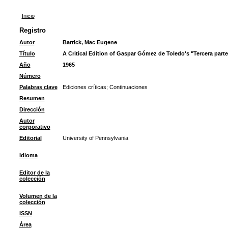
Inicio
Registro
Autor
Barrick, Mac Eugene
Título
A Critical Edition of Gaspar Gómez de Toledo's "Tercera parte
Año
1965
Número
Palabras clave
Ediciones críticas
;
Continuaciones
Resumen
Dirección
Autor
corporativo
Editorial
University of Pennsylvania
Idioma
Editor de la
colección
Volumen de la
colección
ISSN
Área